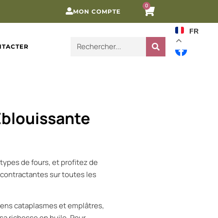
0
MON COMPTE
FR
NTACTER
’Eblouissante
types de fours, et profitez de
contractantes sur toutes les
ciens cataplasmes et emplâtres,
 sa richesse en huile. Pour