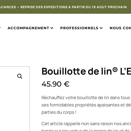
ACANCES • REPRISE DES EXPEDITIONS A PARTIR DU 19 AOUT PROCHAIN
ACCOMPAGNEMENT
PROFESSIONNELS
NOUS CO
Bouillotte de lin® L
45.90
€
Réchauffez votre bouillotte de lin dans tous 
ses formidables propriétés apaisantes et dé
parties du corps !
Cet article rappelle non sans raison nos an
basés sur les vertus de la graine de lin et de