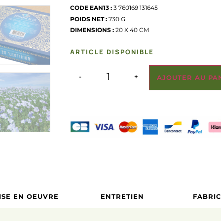
CODE EAN13 :
3 760169 131645
POIDS NET :
730 G
DIMENSIONS :
20 X 40 CM
ARTICLE DISPONIBLE
-
+
AJOUTER AU PA
ISE EN OEUVRE
ENTRETIEN
FABRI