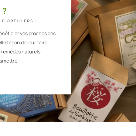
 ?
E OREILLERS !
énéficier vos proches des
lle façon de leur faire
s remèdes naturels
nsmettre !