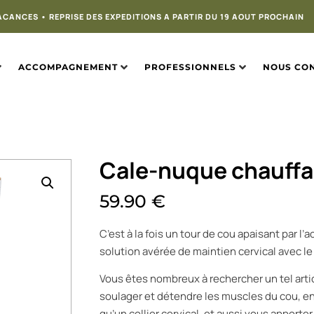
ACANCES • REPRISE DES EXPEDITIONS A PARTIR DU 19 AOUT PROCHAIN
ACCOMPAGNEMENT
PROFESSIONNELS
NOUS CO
Cale-nuque chauffan
59.90
€
C’est à la fois un tour de cou apaisant par l’a
solution avérée de maintien cervical avec l
Vous êtes nombreux à rechercher un tel artic
soulager et détendre les muscles du cou, e
qu’un collier cervical, et aussi vous apporte