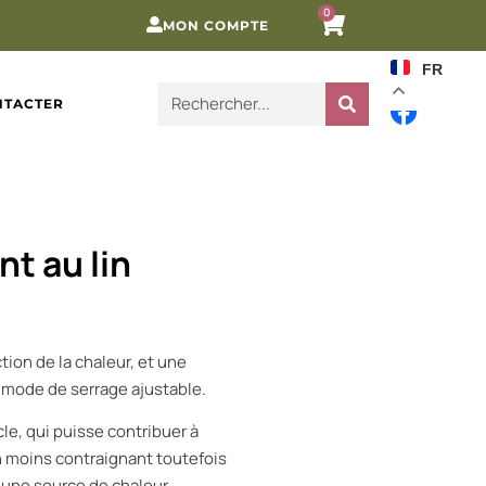
0
MON COMPTE
FR
NTACTER
t au lin
ction de la chaleur, et une
e mode de serrage ajustable.
le, qui puisse contribuer à
n moins contraignant toutefois
r une source de chaleur