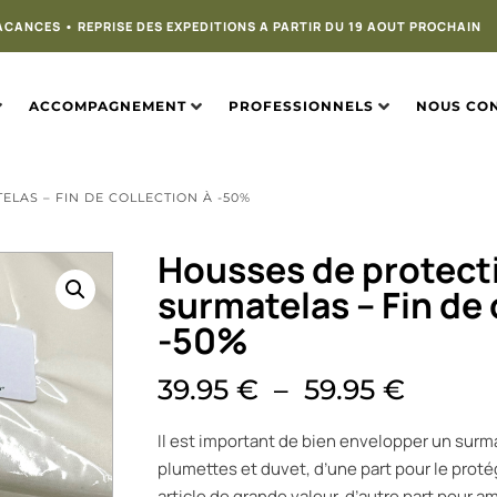
ACANCES • REPRISE DES EXPEDITIONS A PARTIR DU 19 AOUT PROCHAIN
ACCOMPAGNEMENT
PROFESSIONNELS
NOUS CO
LAS – FIN DE COLLECTION À -50%
Housses de protect
surmatelas – Fin de 
-50%
39.95
€
–
59.95
€
Il est important de bien envelopper un surmat
plumettes et duvet, d’une part pour le proté
article de grande valeur, d’autre part pour 