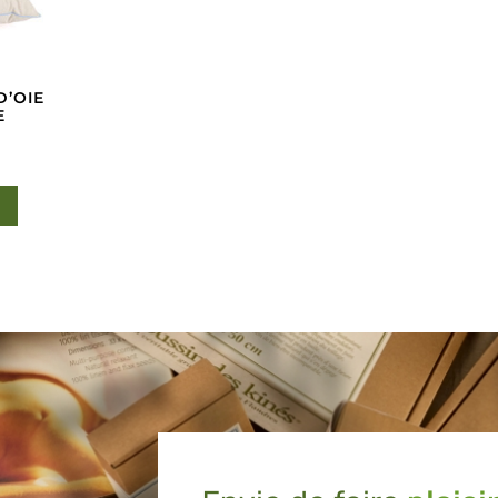
D’OIE
E