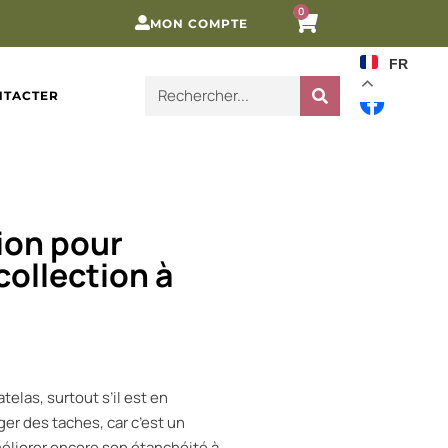
0
MON COMPTE
FR
NTACTER
ion pour
collection à
elas, surtout s’il est en
ger des taches, car c’est un
améliorer encore son étanchéité à