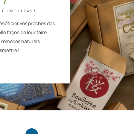
 ?
E OREILLERS !
énéficier vos proches des
lle façon de leur faire
s remèdes naturels
nsmettre !