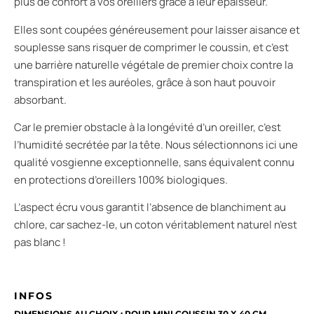
plus de confort à vos oreillers grâce à leur épaisseur.
Elles sont coupées généreusement pour laisser aisance et
souplesse sans risquer de comprimer le coussin, et c’est
une barrière naturelle végétale de premier choix contre la
transpiration et les auréoles, grâce à son haut pouvoir
absorbant.
Car le premier obstacle à la longévité d’un oreiller, c’est
l’humidité secrétée par la tête. Nous sélectionnons ici une
qualité vosgienne exceptionnelle, sans équivalent connu
en protections d’oreillers 100% biologiques.
L’aspect écru vous garantit l’absence de blanchiment au
chlore, car sachez-le, un coton véritablement naturel n’est
pas blanc !
INFOS
DIMENSIONS AU CHOIX : POUR MINI COUSSIN 30 X 40 CM,