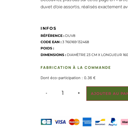
duvet d’oie assortis, réalisés exactement 
INFOS
RÉFÉRENCE :
DUV8
CODE EAN :
3 760169 132468
POIDS :
DIMENSIONS :
DIAMÈTRE 23 CM X LONGUEUR 16
FABRICATION À LA COMMANDE
Dont éco-participation :
0.36
€
-
+
AJOUTER AU PA