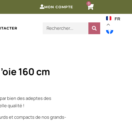
0
MON COMPTE
FR
NTACTER
d’oie 160 cm
 par bien des adeptes des
lle qualité !
lourds et compacts de nos grands-