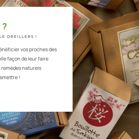
 ?
E OREILLERS !
énéficier vos proches des
lle façon de leur faire
s remèdes naturels
nsmettre !