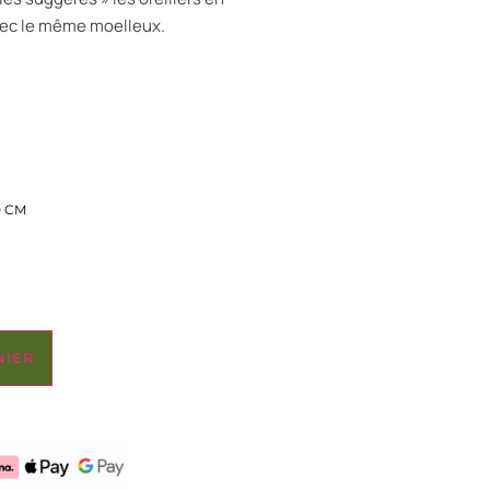
avec le même moelleux.
0 CM
NIER