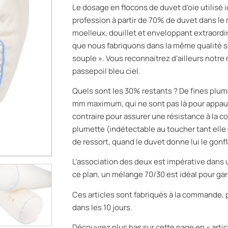
Le dosage en flocons de duvet d’oie utilisé ic
profession à partir de 70% de duvet dans le
moelleux, douillet et enveloppant extraordina
que nous fabriquons dans la même qualité so
souple ». Vous reconnaitrez d’ailleurs notre
passepoil bleu ciel.
Quels sont les 30% restants ? De fines plume
mm maximum, qui ne sont pas là pour appauv
contraire pour assurer une résistance à la c
plumette (indétectable au toucher tant elle e
de ressort, quand le duvet donne lui le gonfl
L’association des deux est impérative dans un
ce plan, un mélange 70/30 est idéal pour gar
Ces articles sont fabriqués à la commande,
dans les 10 jours.
Découvrez plus bas sur cette page en « artic