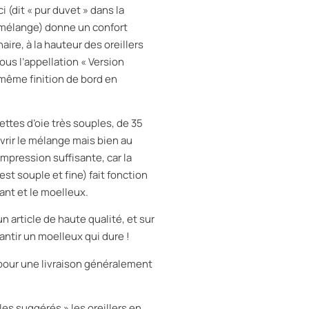
i (dit « pur duvet » dans la
 mélange) donne un confort
ire, à la hauteur des oreillers
us l’appellation « Version
 même finition de bord en
ttes d’oie très souples, de 35
rir le mélange mais bien au
ompression suffisante, car la
st souple et fine) fait fonction
ant et le moelleux.
 article de haute qualité, et sur
antir un moelleux qui dure !
 pour une livraison généralement
les suggérés » les oreillers en