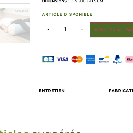
DIMENSIONS :
LONGUEUR 65 CM
ARTICLE DISPONIBLE
-
+
AJOUTER AU PA
ENTRETIEN
FABRICAT