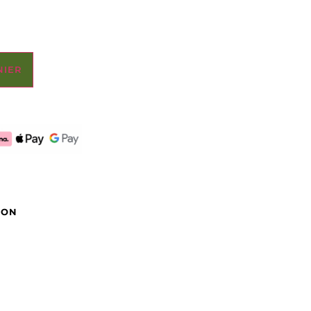
NIER
ION