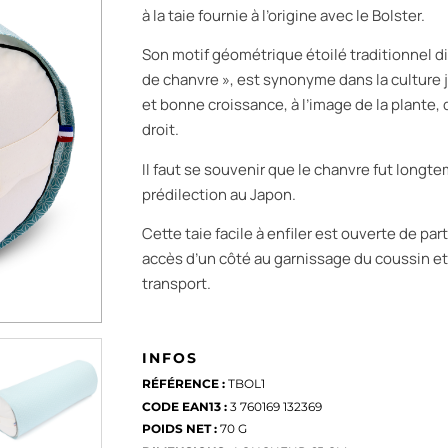
à la taie fournie à l’origine avec le Bolster.
Son motif géométrique étoilé traditionnel dit
de chanvre », est synonyme dans la culture 
et bonne croissance, à l’image de la plante,
droit.
Il faut se souvenir que le chanvre fut longtem
prédilection au Japon.
Cette taie facile à enfiler est ouverte de part 
accès d’un côté au garnissage du coussin et 
transport.
INFOS
RÉFÉRENCE :
TBOL1
CODE EAN13 :
3 760169 132369
POIDS NET :
70 G