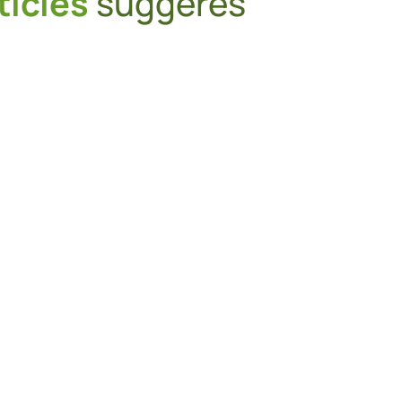
ticles
suggérés