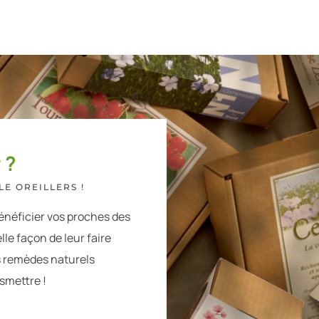
 ?
E OREILLERS !
énéficier vos proches des
lle façon de leur faire
s remèdes naturels
nsmettre !